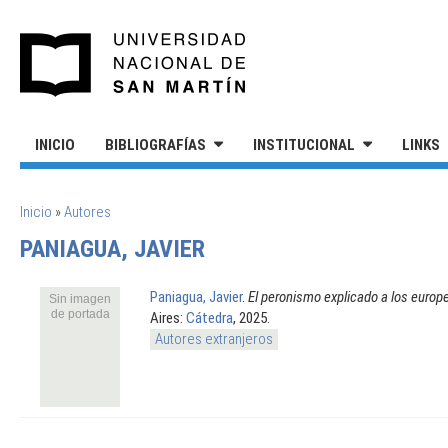
Pasar al contenido principal
UNIVERSIDAD NACIONAL DE S
INICIO
BIBLIOGRAFÍAS
INSTITUCIONAL
LINKS
SE ENCUENTRA USTED AQUÍ
Inicio
»
Autores
PANIAGUA, JAVIER
Paniagua, Javier
.
El peronismo explicado a los europe
Sin imagen
de portada
Aires:
Cátedra
, 2025.
Autores extranjeros