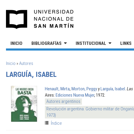
Pasar al contenido principal
UNIVERSIDAD NACIONAL DE S
INICIO
BIBLIOGRAFÍAS
INSTITUCIONAL
LINKS
SE ENCUENTRA USTED AQUÍ
Inicio
»
Autores
LARGUÍA, ISABEL
Henault, Mirta
,
Morton, Peggy
y
Larguía, Isabel
.
Las
Aires:
Ediciones Nueva Mujer
, 1972.
Autores argentinos
Revolución argentina. Gobierno militar de Onganí
1973)
Índice