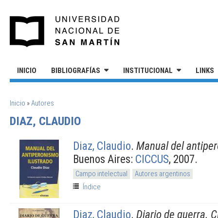
Pasar al contenido principal
UNIVERSIDAD NACIONAL DE S
INICIO
BIBLIOGRAFÍAS
INSTITUCIONAL
LINKS
SE ENCUENTRA USTED AQUÍ
Inicio
»
Autores
DIAZ, CLAUDIO
Diaz, Claudio
.
Manual del antiper
Buenos Aires:
CICCUS
, 2007.
Campo intelectual
Autores argentinos
Índice
Diaz, Claudio
.
Diario de guerra. C