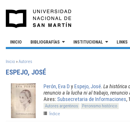
Pasar al contenido principal
UNIVERSIDAD NACIONAL DE S
INICIO
BIBLIOGRAFÍAS
INSTITUCIONAL
LINKS
SE ENCUENTRA USTED AQUÍ
Inicio
»
Autores
ESPEJO, JOSÉ
Perón, Eva D
y
Espejo, José
.
La histórica 
renuncio a la lucha ni al trabajo, renuncio
Aires:
Subsecretaria de Informaciones
,
Autores argentinos
Peronismo histórico
Índice