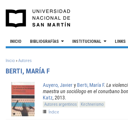
Pasar al contenido principal
UNIVERSIDAD NACIONAL DE S
INICIO
BIBLIOGRAFÍAS
INSTITUCIONAL
LINKS
SE ENCUENTRA USTED AQUÍ
Inicio
»
Autores
BERTI, MARÍA F
Auyero, Javier
y
Berti, María F
.
La violenc
maestra un sociólogo en el conurbano bo
Katz
, 2013.
Autores argentinos
Kirchnerismo
Índice