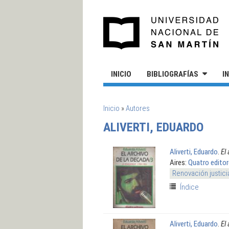
Pasar al contenido principal
UN
INICIO
BIBLIOGRAFÍAS
I
SE ENCUENTRA USTED AQUÍ
Inicio
»
Autores
ALIVERTI, EDUARDO
Aliverti, Eduardo
.
El
Aires:
Quatro edito
Renovación justici
Índice
Aliverti, Eduardo
.
El