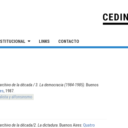
IVERSIDAD NACIONAL DE SAN MARTÍN
NSTITUCIONAL
LINKS
CONTACTO
 archivo de la década / 3. La democracia (1984-1985)
. Buenos
res
, 1987.
alista y alfonsinsmo
 archivo de la década/2. La dictadura
. Buenos Aires:
Quatro