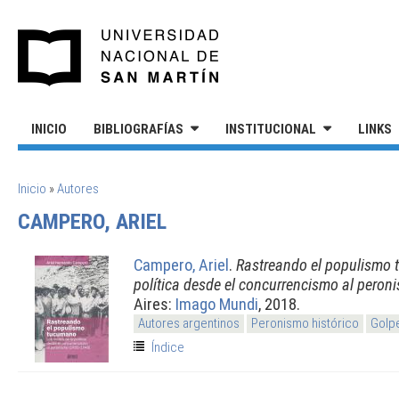
Pasar al contenido principal
UNIVERSIDAD NACIONAL DE S
INICIO
BIBLIOGRAFÍAS
INSTITUCIONAL
LINKS
SE ENCUENTRA USTED AQUÍ
Inicio
»
Autores
CAMPERO, ARIEL
Campero, Ariel
.
Rastreando el populismo 
política desde el concurrencismo al pero
Aires:
Imago Mundi
, 2018.
Autores argentinos
Peronismo histórico
Golpe
Índice