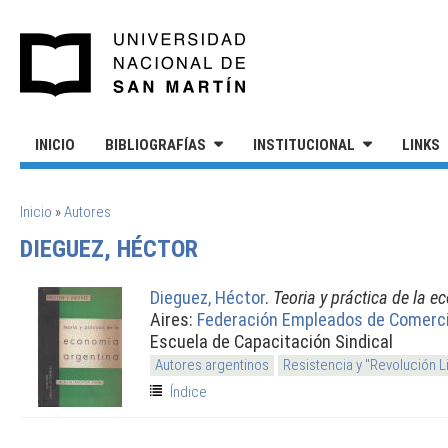
Pasar al contenido principal
UNIVERSIDAD NACIONAL DE S
INICIO
BIBLIOGRAFÍAS
INSTITUCIONAL
LINKS
SE ENCUENTRA USTED AQUÍ
Inicio
»
Autores
DIEGUEZ, HÉCTOR
Dieguez, Héctor
.
Teoria y práctica de la 
Aires:
Federación Empleados de Comerc
Escuela de Capacitación Sindical
Autores argentinos
Resistencia y "Revolución L
Índice