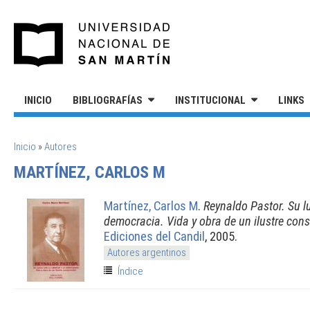
Pasar al contenido principal
UNIVERSIDAD NACIONAL DE S
INICIO
BIBLIOGRAFÍAS
INSTITUCIONAL
LINKS
SE ENCUENTRA USTED AQUÍ
Inicio
»
Autores
MARTÍNEZ, CARLOS M
Martínez, Carlos M
.
Reynaldo Pastor. Su lu
democracia. Vida y obra de un ilustre con
Ediciones del Candil
, 2005.
Autores argentinos
Índice