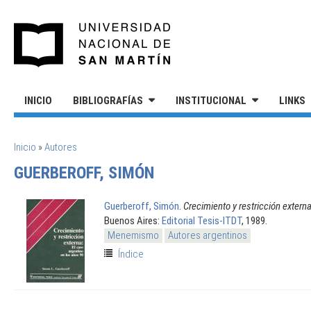
Pasar al contenido principal
UNIVERSIDAD NACIONAL DE S
INICIO
BIBLIOGRAFÍAS
INSTITUCIONAL
LINKS
SE ENCUENTRA USTED AQUÍ
Inicio
»
Autores
GUERBEROFF, SIMÓN
Guerberoff, Simón
.
Crecimiento y restricción externa
Buenos Aires:
Editorial Tesis-ITDT
, 1989.
Menemismo
Autores argentinos
Índice