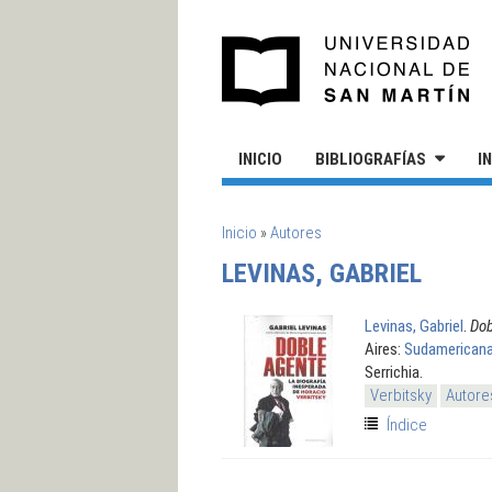
Pasar al contenido principal
UN
INICIO
BIBLIOGRAFÍAS
I
SE ENCUENTRA USTED AQUÍ
Inicio
»
Autores
LEVINAS, GABRIEL
Levinas, Gabriel
.
Dob
Aires:
Sudamerican
Serrichia.
Verbitsky
Autore
Índice