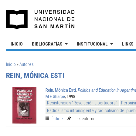
Pasar al contenido principal
UNIVERSIDAD NACIONAL DE S
INICIO
BIBLIOGRAFÍAS
INSTITUCIONAL
LINKS
SE ENCUENTRA USTED AQUÍ
Inicio
»
Autores
REIN, MÓNICA ESTI
Rein, Mónica Esti
.
Politics and Education in Argenti
M.E.Sharpe
, 1998.
Resistencia y "Revolución Libertadora"
Peronis
Radicalismo intransigente y radicalismo del pueb
Índice
Link externo