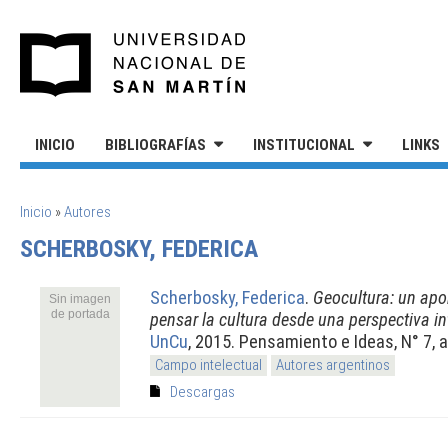
Pasar al contenido principal
UNIVERSIDAD NACIONAL DE S
INICIO
BIBLIOGRAFÍAS
INSTITUCIONAL
LINKS
SE ENCUENTRA USTED AQUÍ
Inicio
»
Autores
SCHERBOSKY, FEDERICA
Scherbosky, Federica
.
Geocultura: un apo
Sin imagen
de portada
pensar la cultura desde una perspectiva in
UnCu
, 2015. Pensamiento e Ideas, N° 7, 
Campo intelectual
Autores argentinos
Descargas