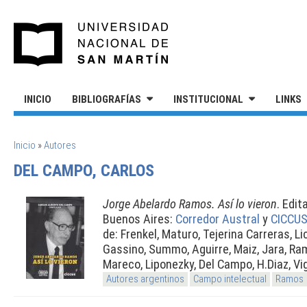
Pasar al contenido principal
UNIVERSIDAD NACIONAL DE S
INICIO
BIBLIOGRAFÍAS
INSTITUCIONAL
LINKS
SE ENCUENTRA USTED AQUÍ
Inicio
»
Autores
DEL CAMPO, CARLOS
Jorge Abelardo Ramos. Así lo vieron
. Edi
Buenos Aires:
Corredor Austral
y
CICCU
de: Frenkel, Maturo, Tejerina Carreras, Li
Gassino, Summo, Aguirre, Maiz, Jara, Ramp
Mareco, Liponezky, Del Campo, H.Diaz, Vig
Autores argentinos
Campo intelectual
Ramos