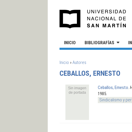
Pasar al contenido principal
UN
INICIO
BIBLIOGRAFÍAS
I
SE ENCUENTRA USTED AQUÍ
Inicio
»
Autores
CEBALLOS, ERNESTO
Ceballos, Ernesto
.
H
Sin imagen
de portada
1985.
Sindicalismo y pe