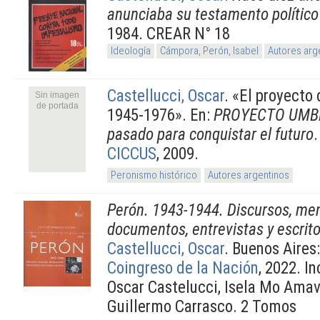
anunciaba su testamento político
1984. CREAR N° 18
Ideología
Cámpora, Perón, Isabel
Autores arg
Castellucci, Oscar
.
«El proyecto d
Sin imagen
de portada
1945-1976». En:
PROYECTO UMBRA
pasado para conquistar el futuro
.
CICCUS
, 2009.
Peronismo histórico
Autores argentinos
Perón. 1943-1944. Discursos, men
documentos, entrevistas y escrit
Castellucci, Oscar
. Buenos Aires
Coingreso de la Nación
, 2022. I
Oscar Castelucci, Isela Mo Amav
Guillermo Carrasco. 2 Tomos