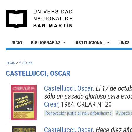
Pasar al contenido principal
UNIVERSIDAD NACIONAL DE S
INICIO
BIBLIOGRAFÍAS
INSTITUCIONAL
LINKS
SE ENCUENTRA USTED AQUÍ
Inicio
»
Autores
CASTELLUCCI, OSCAR
Castellucci, Oscar
.
El 17 de octub
sólo un pasado glorioso para evo
Crear
, 1984. CREAR N° 20
Renovación justicialista y alfonsinsmo
Autores 
Castellucci, Oscar
.
Hace diez año