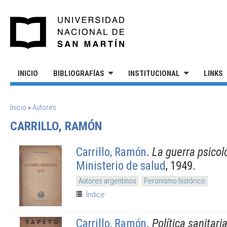
Pasar al contenido principal
UNIVERSIDAD NACIONAL DE S
INICIO
BIBLIOGRAFÍAS
INSTITUCIONAL
LINKS
SE ENCUENTRA USTED AQUÍ
Inicio
»
Autores
CARRILLO, RAMÓN
Carrillo, Ramón
.
La guerra psicol
Ministerio de salud
, 1949.
Autores argentinos
Peronismo histórico
Índice
Carrillo, Ramón
.
Política sanitari