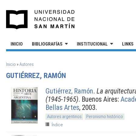
Pasar al contenido principal
UNIVERSIDAD NACIONAL DE S
INICIO
BIBLIOGRAFÍAS
INSTITUCIONAL
LINKS
SE ENCUENTRA USTED AQUÍ
Inicio
»
Autores
GUTIÉRREZ, RAMÓN
Gutiérrez, Ramón
.
La arquitectur
(1945-1965)
. Buenos Aires:
Acad
Bellas Artes
, 2003.
Autores argentinos
Peronismo histórico
Índice