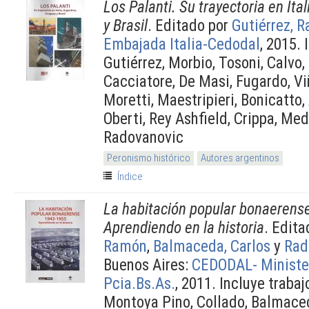
Los Palanti. Su trayectoria en Ita
y Brasil
. Editado por
Gutiérrez, 
Embajada Italia-Cedodal
, 2015. 
Gutiérrez, Morbio, Tosoni, Calvo,
Cacciatore, De Masi, Fugardo, Vi
Moretti, Maestripieri, Bonicatto,
Oberti, Rey Ashfield, Crippa, Med
Radovanovic
Peronismo histórico
Autores argentinos
Índice
La habitación popular bonaerens
Aprendiendo en la historia
. Edit
Ramón
,
Balmaceda, Carlos
y
Rad
Buenos Aires:
CEDODAL- Minister
Pcia.Bs.As.
, 2011. Incluye traba
Montoya Pino, Collado, Balmaced