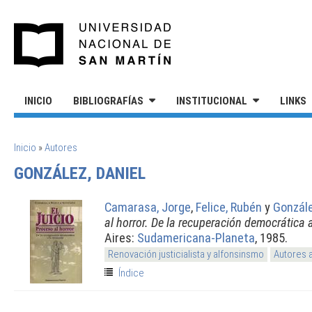
Pasar al contenido principal
UNIVERSIDAD NACIONAL DE S
INICIO
BIBLIOGRAFÍAS
INSTITUCIONAL
LINKS
SE ENCUENTRA USTED AQUÍ
Inicio
»
Autores
GONZÁLEZ, DANIEL
Camarasa, Jorge
,
Felice, Rubén
y
Gonzále
al horror. De la recuperación democrática 
Aires:
Sudamericana-Planeta
, 1985.
Renovación justicialista y alfonsinsmo
Autores 
Índice