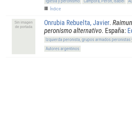
Iglesia y peronismo
Cámpora, Perón, Isabel
Au
Índice
Onrubia Rebuelta, Javier
.
Raimund
Sin imagen
de portada
peronismo alternativo
. España:
E
Izquierda peronista, grupos armados peronistas
Autores argentinos