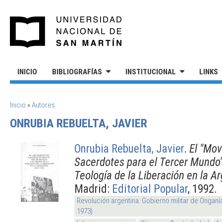
Pasar al contenido principal
UNIVERSIDAD NACIONAL DE S
INICIO
BIBLIOGRAFÍAS
INSTITUCIONAL
LINKS
SE ENCUENTRA USTED AQUÍ
Inicio
»
Autores
ONRUBIA REBUELTA, JAVIER
Onrubia Rebuelta, Javier
.
El "Mov
Sacerdotes para el Tercer Mundo" 
Teología de la Liberación en la 
Madrid:
Editorial Popular
, 1992.
Revolución argentina. Gobierno militar de Onganí
1973)