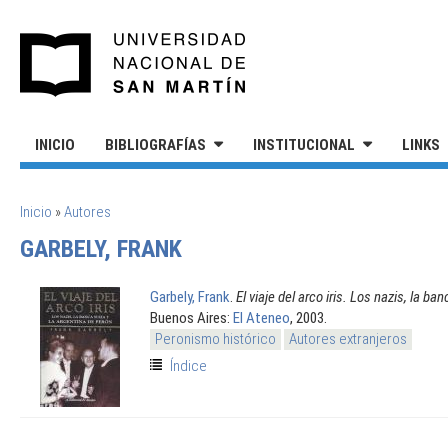
Pasar al contenido principal
UNIVERSIDAD NACIONAL DE S
INICIO
BIBLIOGRAFÍAS
INSTITUCIONAL
LINKS
SE ENCUENTRA USTED AQUÍ
Inicio
»
Autores
GARBELY, FRANK
Garbely, Frank
.
El viaje del arco iris. Los nazis, la b
Buenos Aires:
El Ateneo
, 2003.
Peronismo histórico
Autores extranjeros
Índice