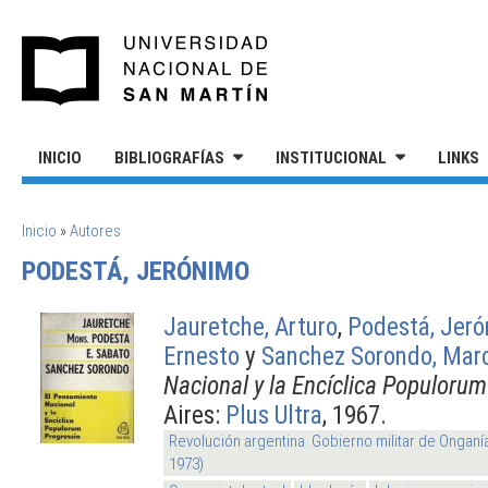
Pasar al contenido principal
UNIVERSIDAD NACIONAL DE S
INICIO
BIBLIOGRAFÍAS
INSTITUCIONAL
LINKS
SE ENCUENTRA USTED AQUÍ
Inicio
»
Autores
PODESTÁ, JERÓNIMO
Jauretche, Arturo
,
Podestá, Jer
Ernesto
y
Sanchez Sorondo, Mar
Nacional y la Encíclica Populorum
Aires:
Plus Ultra
, 1967.
Revolución argentina. Gobierno militar de Onganí
1973)