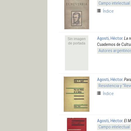
Campo intelectual
Índice
Agosti, Héctor
.
La r
Sin imagen
de portada
Cuadernos de Cultu
Autores argentino
Agosti, Héctor
.
Para
Resistencia y "Rev
Índice
Agosti, Héctor
.
El M
Campo intelectual