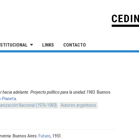
IVERSIDAD NACIONAL DE SAN MARTÍN
NSTITUCIONAL
LINKS
CONTACTO
r hacia adelante. Proyecto político para la unidad.1983
. Buenos
-Planeta
.
nización Nacional (1976-1983)
Autores argentinos
verria
. Buenos Aires:
Futuro
, 1951.