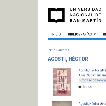
Pasar al contenido principal
UN
INICIO
BIBLIOGRAFÍAS
I
SE ENCUENTRA USTED AQUÍ
Inicio
»
Autores
AGOSTI, HÉCTOR
Agosti, Héctor
.
Mira
Aires:
Sudamericana
Proceso de Reorga
Índice
Agosti, Héctor
.
Eche