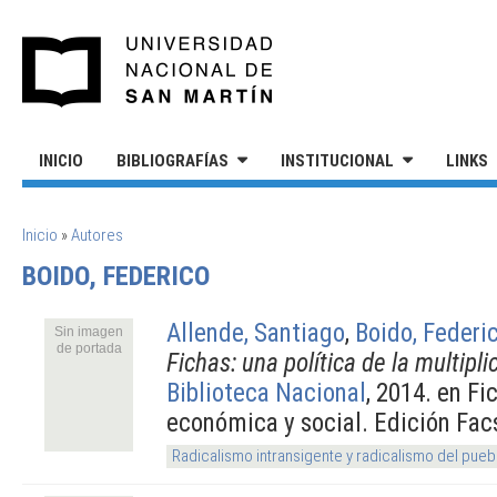
Pasar al contenido principal
UNIVERSIDAD NACIONAL DE S
INICIO
BIBLIOGRAFÍAS
INSTITUCIONAL
LINKS
SE ENCUENTRA USTED AQUÍ
Inicio
»
Autores
BOIDO, FEDERICO
Allende, Santiago
,
Boido, Federi
Sin imagen
de portada
Fichas: una política de la multipli
Biblioteca Nacional
, 2014. en Fi
económica y social. Edición Facs
Radicalismo intransigente y radicalismo del pueb