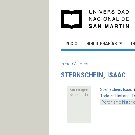
Pasar al contenido principal
UN
INICIO
BIBLIOGRAFÍAS
I
SE ENCUENTRA USTED AQUÍ
Inicio
»
Autores
STERNSCHEIN, ISAAC
Sternschein, Isaac
.
Sin imagen
de portada
Todo es Historia
. T
Peronismo históri