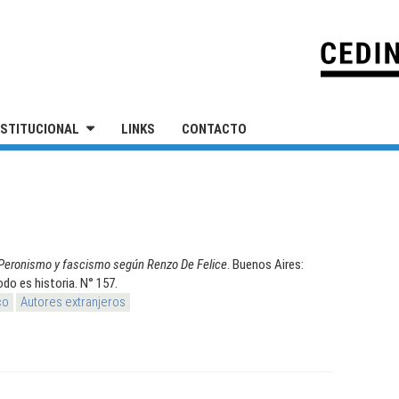
IVERSIDAD NACIONAL DE SAN MARTÍN
NSTITUCIONAL
LINKS
CONTACTO
Peronismo y fascismo según Renzo De Felice
. Buenos Aires:
odo es historia. N° 157.
co
Autores extranjeros