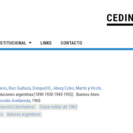
IVERSIDAD NACIONAL DE SAN MARTÍN
NSTITUCIONAL
LINKS
CONTACTO
acio
,
Ruiz Guiñazú, Enrique(H).
,
Aberg Cobo, Martín
y
Vicchi,
oluciones argentinas(1890-1930-1943-1955).
. Buenos Aires:
Nicolás Avellaneda
, 1960.
olución Libertadora"
Golpe militar de 1943
co
Autores argentinos