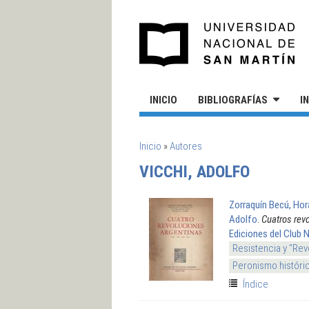
Pasar al contenido principal
UN
INICIO
BIBLIOGRAFÍAS
I
SE ENCUENTRA USTED AQUÍ
Inicio
»
Autores
VICCHI, ADOLFO
Zorraquín Becú, Hor
Adolfo
.
Cuatros rev
Ediciones del Club 
Resistencia y "Rev
Peronismo históri
Índice