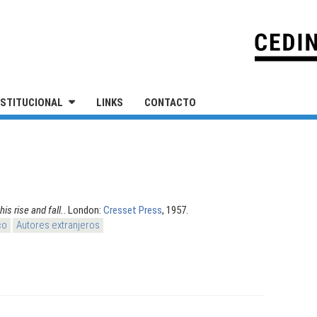
IVERSIDAD NACIONAL DE SAN MARTÍN
NSTITUCIONAL
LINKS
CONTACTO
his rise and fall.
. London:
Cresset Press
, 1957.
co
Autores extranjeros