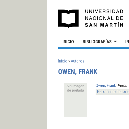
Pasar al contenido principal
UN
INICIO
BIBLIOGRAFÍAS
I
SE ENCUENTRA USTED AQUÍ
Inicio
»
Autores
OWEN, FRANK
Owen, Frank
.
Perón: 
Sin imagen
de portada
Peronismo históri