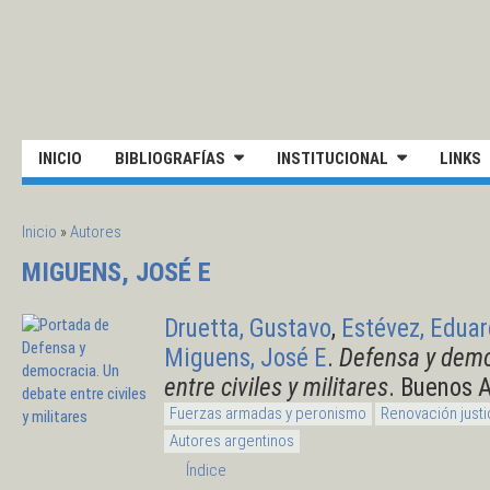
Pasar al contenido principal
UNIVERSIDAD NACIONAL DE S
INICIO
BIBLIOGRAFÍAS
INSTITUCIONAL
LINKS
SE ENCUENTRA USTED AQUÍ
Inicio
»
Autores
MIGUENS, JOSÉ E
Druetta, Gustavo
,
Estévez, Edua
Miguens, José E
.
Defensa y demo
entre civiles y militares
. Buenos A
Fuerzas armadas y peronismo
Renovación justi
Autores argentinos
Índice