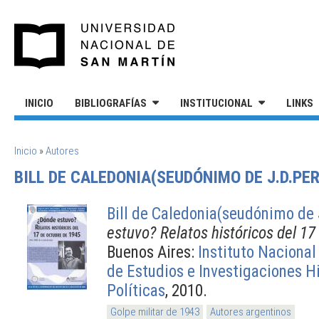
Pasar al contenido principal
UNIVERSIDAD NACIONAL DE S
INICIO
BIBLIOGRAFÍAS
INSTITUCIONAL
LINKS
SE ENCUENTRA USTED AQUÍ
Inicio
»
Autores
BILL DE CALEDONIA(SEUDÓNIMO DE J.D.PE
Bill de Caledonia(seudónimo de 
estuvo? Relatos históricos del 17
Buenos Aires:
Instituto Naciona
de Estudios e Investigaciones Hi
Políticas
, 2010.
Golpe militar de 1943
Autores argentinos