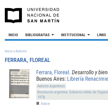
Pasar al contenido principal
UNIVERSIDAD NACIONAL DE S
INICIO
BIBLIOGRAFÍAS
INSTITUCIONAL
LINKS
SE ENCUENTRA USTED AQUÍ
Inicio
»
Autores
FERRARA, FLOREAL
Ferrara, Floreal
.
Desarrollo y bie
Buenos Aires:
Librería Renacimie
Autores argentinos
Revolución argentina. Gobierno militar de Onganí
1973)
Índice