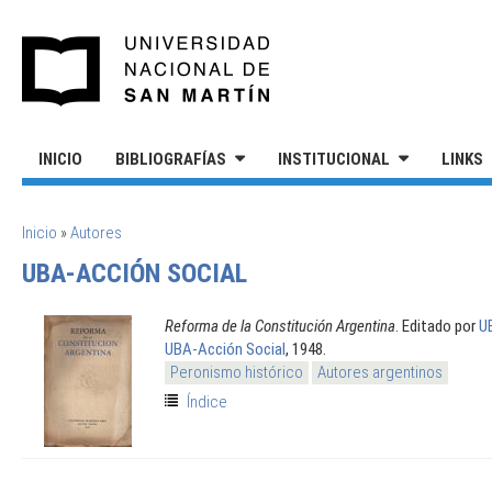
Pasar al contenido principal
UNIVERSIDAD NACIONAL DE S
INICIO
BIBLIOGRAFÍAS
INSTITUCIONAL
LINKS
SE ENCUENTRA USTED AQUÍ
Inicio
»
Autores
UBA-ACCIÓN SOCIAL
Reforma de la Constitución Argentina
. Editado por
U
UBA-Acción Social
, 1948.
Peronismo histórico
Autores argentinos
Índice