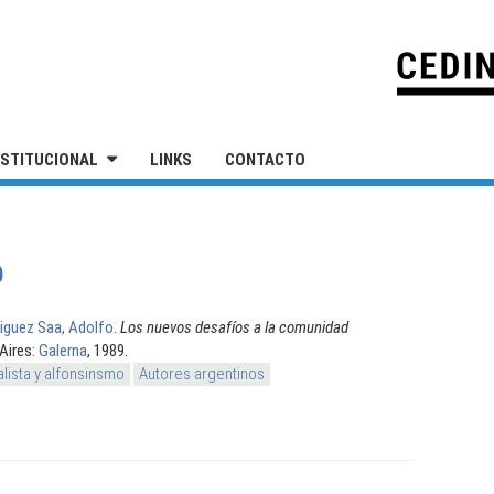
IVERSIDAD NACIONAL DE SAN MARTÍN
NSTITUCIONAL
LINKS
CONTACTO
O
iguez Saa, Adolfo
.
Los nuevos desafíos a la comunidad
Aires:
Galerna
, 1989.
alista y alfonsinsmo
Autores argentinos