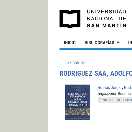
Pasar al contenido principal
UN
INICIO
BIBLIOGRAFÍAS
I
SE ENCUENTRA USTED AQUÍ
Inicio
»
Autores
RODRIGUEZ SAA, ADOLF
Bolivar, Jorge
y
Rodr
organizada
. Buenos 
Renovación justici