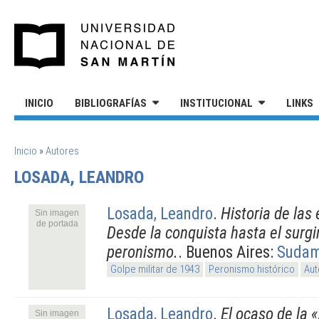
Pasar al contenido principal
UNIVERSIDAD NACIONAL DE S
INICIO
BIBLIOGRAFÍAS
INSTITUCIONAL
LINKS
SE ENCUENTRA USTED AQUÍ
Inicio
»
Autores
LOSADA, LEANDRO
Losada, Leandro
.
Historia de las 
Sin imagen
de portada
Desde la conquista hasta el surgi
peronismo.
. Buenos Aires:
Sudam
Golpe militar de 1943
Peronismo histórico
Aut
Losada, Leandro
.
El ocaso de la «
Sin imagen