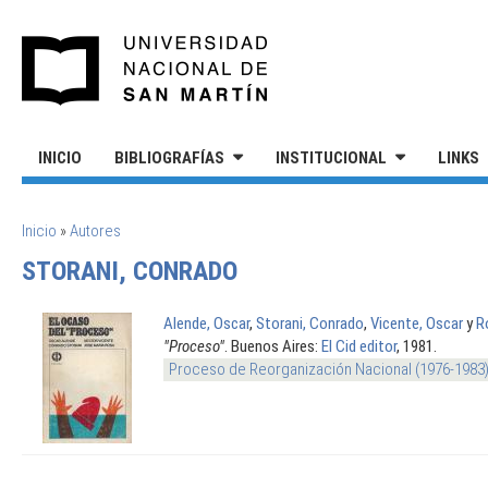
Pasar al contenido principal
UNIVERSIDAD NACIONAL DE S
INICIO
BIBLIOGRAFÍAS
INSTITUCIONAL
LINKS
SE ENCUENTRA USTED AQUÍ
Inicio
»
Autores
STORANI, CONRADO
Alende, Oscar
,
Storani, Conrado
,
Vicente, Oscar
y
R
"Proceso"
. Buenos Aires:
El Cid editor
, 1981.
Proceso de Reorganización Nacional (1976-1983