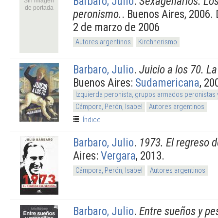
Barbaro, Julio
.
Sexagenarios. Los
Sin imagen
de portada
peronismo.
. Buenos Aires, 2006.
2 de marzo de 2006
Autores argentinos
Kirchnerismo
Barbaro, Julio
.
Juicio a los 70. La
Buenos Aires:
Sudamericana
, 20
Izquierda peronista, grupos armados peronistas
Cámpora, Perón, Isabel
Autores argentinos
Índice
Barbaro, Julio
.
1973. El regreso d
Aires:
Vergara
, 2013.
Cámpora, Perón, Isabel
Autores argentinos
Barbaro, Julio
.
Entre sueños y pe