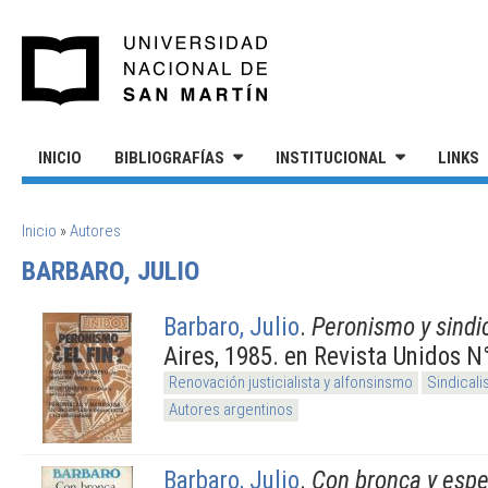
Pasar al contenido principal
UNIVERSIDAD NACIONAL DE S
INICIO
BIBLIOGRAFÍAS
INSTITUCIONAL
LINKS
SE ENCUENTRA USTED AQUÍ
Inicio
»
Autores
BARBARO, JULIO
Barbaro, Julio
.
Peronismo y sindi
Aires, 1985. en Revista Unidos N
Renovación justicialista y alfonsinsmo
Sindical
Autores argentinos
Barbaro, Julio
.
Con bronca y esp