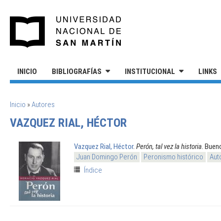
Pasar al contenido principal
UNIVERSIDAD NACIONAL DE S
INICIO
BIBLIOGRAFÍAS
INSTITUCIONAL
LINKS
SE ENCUENTRA USTED AQUÍ
Inicio
»
Autores
VAZQUEZ RIAL, HÉCTOR
Vazquez Rial, Héctor
.
Perón, tal vez la historia
. Buen
Juan Domingo Perón
Peronismo histórico
Aut
Índice