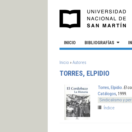
Pasar al contenido principal
UN
INICIO
BIBLIOGRAFÍAS
I
SE ENCUENTRA USTED AQUÍ
Inicio
»
Autores
TORRES, ELPIDIO
Torres, Elpidio
.
El c
Catálogos
, 1999.
Sindicalismo y pe
Índice