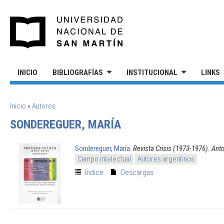
Pasar al contenido principal
UNIVERSIDAD NACIONAL DE S
INICIO
BIBLIOGRAFÍAS
INSTITUCIONAL
LINKS
SE ENCUENTRA USTED AQUÍ
Inicio
»
Autores
SONDEREGUER, MARÍA
Sondereguer, María
.
Revista Crisis (1973-1976). Anto
Campo intelectual
Autores argentinos
Índice
Descargas