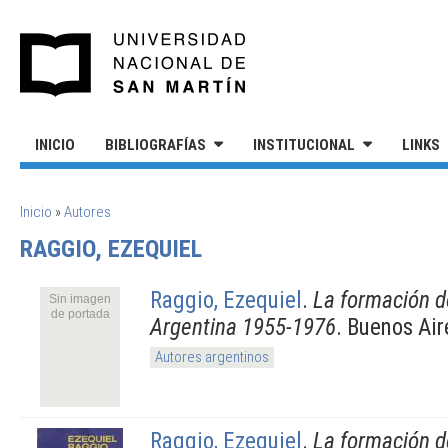
Pasar al contenido principal
UNIVERSIDAD NACIONAL DE S
INICIO
BIBLIOGRAFÍAS
INSTITUCIONAL
LINKS
SE ENCUENTRA USTED AQUÍ
Inicio
»
Autores
RAGGIO, EZEQUIEL
Raggio, Ezequiel
.
La formación de
Sin imagen
de portada
Argentina 1955-1976
. Buenos Air
Autores argentinos
Raggio, Ezequiel
.
La formación de