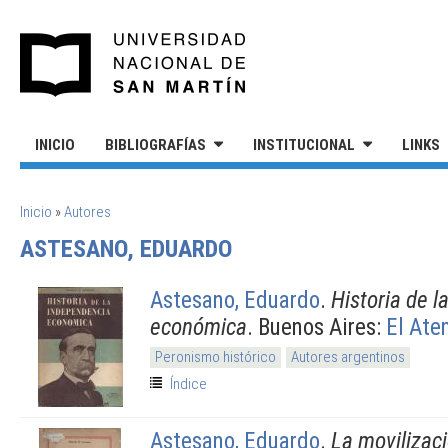
Pasar al contenido principal
UNIVERSIDAD NACIONAL DE S
INICIO
BIBLIOGRAFÍAS
INSTITUCIONAL
LINKS
SE ENCUENTRA USTED AQUÍ
Inicio
»
Autores
ASTESANO, EDUARDO
Astesano, Eduardo
.
Historia de 
económica
. Buenos Aires:
El Ate
Peronismo histórico
Autores argentinos
Índice
Astesano, Eduardo
.
La movilizac