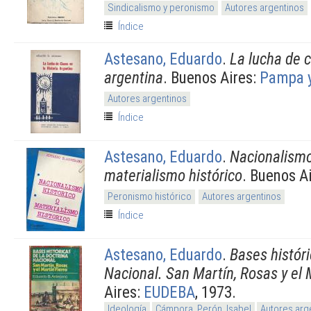
Sindicalismo y peronismo
Autores argentinos
Índice
Astesano, Eduardo
.
La lucha de c
argentina
. Buenos Aires:
Pampa y
Autores argentinos
Índice
Astesano, Eduardo
.
Nacionalismo
materialismo histórico
. Buenos A
Peronismo histórico
Autores argentinos
Índice
Astesano, Eduardo
.
Bases históri
Nacional. San Martín, Rosas y el 
Aires:
EUDEBA
, 1973.
Ideología
Cámpora, Perón, Isabel
Autores arg