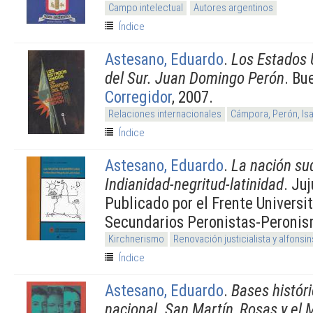
Campo intelectual
Autores argentinos
Índice
Astesano, Eduardo
.
Los Estados 
del Sur. Juan Domingo Perón
. Bu
Corregidor
, 2007.
Relaciones internacionales
Cámpora, Perón, Is
Índice
Astesano, Eduardo
.
La nación su
Indianidad-negritud-latinidad
. Ju
Publicado por el Frente Univers
Secundarios Peronistas-Peronis
Kirchnerismo
Renovación justicialista y alfons
Índice
Astesano, Eduardo
.
Bases históri
nacional. San Martín, Rosas y el M