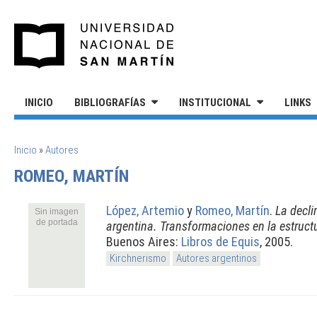
Pasar al contenido principal
UNIVERSIDAD NACIONAL DE S
INICIO
BIBLIOGRAFÍAS
INSTITUCIONAL
LINKS
SE ENCUENTRA USTED AQUÍ
Inicio
»
Autores
ROMEO, MARTÍN
López, Artemio
y
Romeo, Martín
.
La decli
Sin imagen
de portada
argentina. Transformaciones en la estruct
Buenos Aires:
Libros de Equis
, 2005.
Kirchnerismo
Autores argentinos