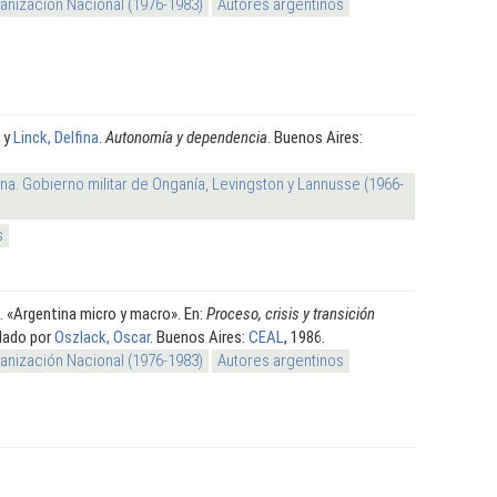
nización Nacional (1976-1983)
Autores argentinos
y
Linck, Delfina
.
Autonomía y dependencia
. Buenos Aires:
na. Gobierno militar de Onganía, Levingston y Lannusse (1966-
s
.
«Argentina micro y macro». En:
Proceso, crisis y transición
lado por
Oszlack, Oscar
. Buenos Aires:
CEAL
, 1986.
nización Nacional (1976-1983)
Autores argentinos