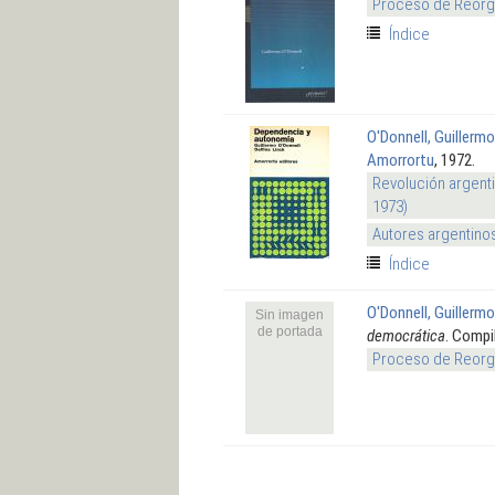
Proceso de Reorga
Índice
O'Donnell, Guillermo
Amorrortu
, 1972.
Revolución argenti
1973)
Autores argentino
Índice
O'Donnell, Guillermo
Sin imagen
de portada
democrática
. Compi
Proceso de Reorga