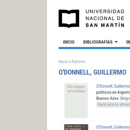
Pasar al contenido principal
UN
INICIO
BIBLIOGRAFÍAS
I
SE ENCUENTRA USTED AQUÍ
Inicio
»
Autores
O'DONNELL, GUILLERMO
O'Donnell, Guillermo
Sin imagen
de portada
políticos en Argent
Buenos Aires:
Belgr
Radicalismo intran
O'Donnell, Guillermo