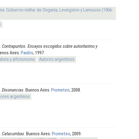
na. Gobierno militar de Onganía, Levingston y Lannusse (1966-
s
.
Contrapuntos. Ensayos escogidos sobre autoritarimo y
uenos Aires:
Paidós
, 1997.
alista y alfonsinsmo
Autores argentinos
.
Disonancias
. Buenos Aires:
Prometeo
, 2008.
tores argentinos
.
Catacumbas
. Buenos Aires:
Prometeo
, 2009.