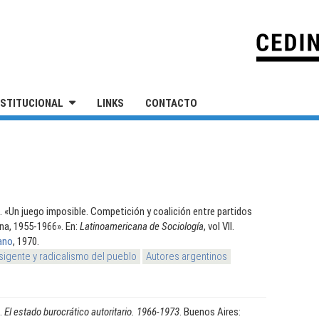
IVERSIDAD NACIONAL DE SAN MARTÍN
NSTITUCIONAL
LINKS
CONTACTO
.
«Un juego imposible. Competición y coalición entre partidos
ina, 1955-1966». En:
Latinoamericana de Sociología
, vol VII.
ano
, 1970.
sigente y radicalismo del pueblo
Autores argentinos
.
El estado burocrático autoritario. 1966-1973
. Buenos Aires: