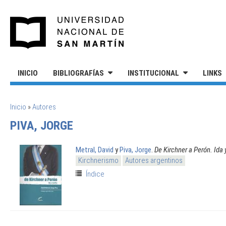
Pasar al contenido principal
UNIVERSIDAD NACIONAL DE S
INICIO
BIBLIOGRAFÍAS
INSTITUCIONAL
LINKS
SE ENCUENTRA USTED AQUÍ
Inicio
»
Autores
PIVA, JORGE
Metral, David
y
Piva, Jorge
.
De Kirchner a Perón. Ida 
Kirchnerismo
Autores argentinos
Índice