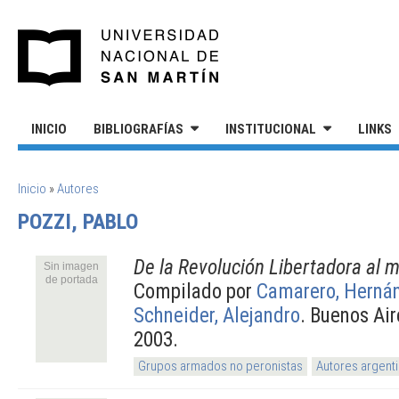
Pasar al contenido principal
UNIVERSIDAD NACIONAL DE S
INICIO
BIBLIOGRAFÍAS
INSTITUCIONAL
LINKS
SE ENCUENTRA USTED AQUÍ
Inicio
»
Autores
POZZI, PABLO
De la Revolución Libertadora al
Sin imagen
de portada
Compilado por
Camarero, Herná
Schneider, Alejandro
. Buenos Ai
2003.
Grupos armados no peronistas
Autores argent