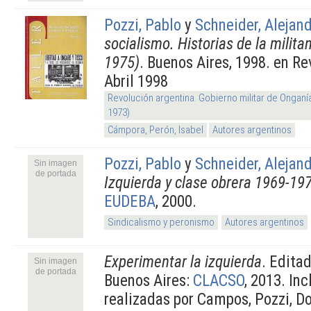
Pozzi, Pablo
y
Schneider, Alejan
socialismo. Historias de la milita
1975)
. Buenos Aires, 1998. en Re
Abril 1998
Revolución argentina. Gobierno militar de Onganí
1973)
Cámpora, Perón, Isabel
Autores argentinos
Pozzi, Pablo
y
Schneider, Alejan
Sin imagen
de portada
Izquierda y clase obrera 1969-19
EUDEBA
, 2000.
Sindicalismo y peronismo
Autores argentinos
Experimentar la izquierda
. Edita
Sin imagen
de portada
Buenos Aires:
CLACSO
, 2013. In
realizadas por Campos, Pozzi, Do