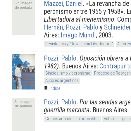
Mazzei, Daniel
.
«La revancha de l
Sin imagen
de portada
peronismo entre 1955 y 1958». E
Libertadora al menemismo
. Com
Hernán
,
Pozzi, Pablo
y
Schneider
Aires:
Imago Mundi
, 2003.
Resistencia y "Revolución Libertadora"
Autores
Pozzi, Pablo
.
Oposición obrera a 
1982)
. Buenos Aires:
Contrapunt
Sindicalismo y peronismo
Proceso de Reorgani
Autores argentinos
Índice
Pozzi, Pablo
.
Por las sendas arge
Sin imagen
de portada
guerrilla marxista
. Buenos Aires:
Grupos armados no peronistas
Autores argent