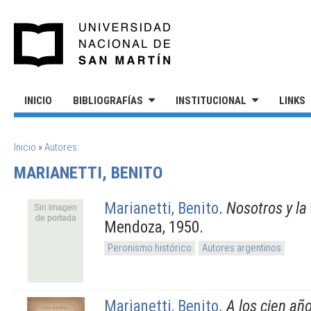
Pasar al contenido principal
UNIVERSIDAD NACIONAL DE S
INICIO
BIBLIOGRAFÍAS
INSTITUCIONAL
LINKS
SE ENCUENTRA USTED AQUÍ
Inicio
»
Autores
MARIANETTI, BENITO
Marianetti, Benito
.
Nosotros y la
Sin imagen
de portada
Mendoza, 1950.
Peronismo histórico
Autores argentinos
Marianetti, Benito
.
A los cien añ