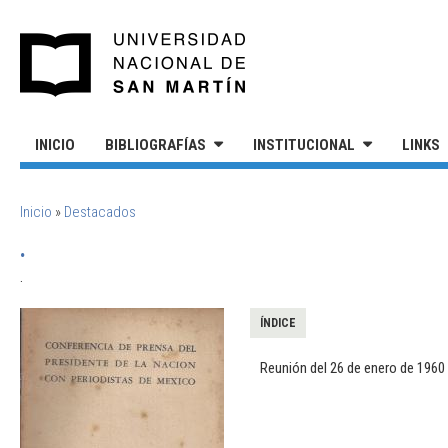
Pasar al contenido principal
UNIVERSIDAD NACIONAL DE S
INICIO
BIBLIOGRAFÍAS
INSTITUCIONAL
LINKS
SE ENCUENTRA USTED AQUÍ
Inicio
»
Destacados
.
.
ÍNDICE
Reunión del 26 de enero de 1960