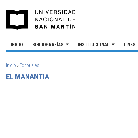
Pasar al contenido principal
UNIVERSIDAD NACIONAL DE S
INICIO
BIBLIOGRAFÍAS
INSTITUCIONAL
LINKS
SE ENCUENTRA USTED AQUÍ
Inicio
»
Editoriales
EL MANANTIA