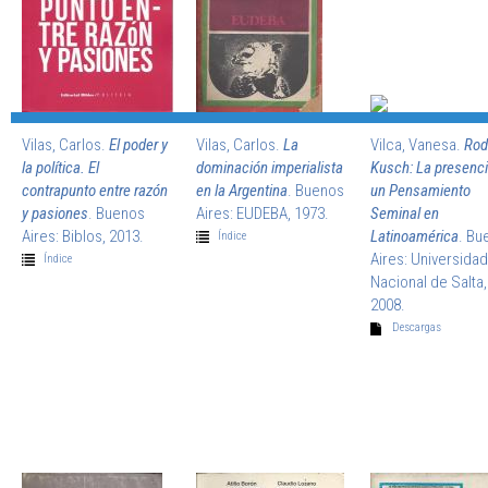
Vilas, Carlos.
El poder y
Vilas, Carlos.
La
Vilca, Vanesa.
Rod
la política. El
dominación imperialista
Kusch: La presenci
contrapunto entre razón
en la Argentina
. Buenos
un Pensamiento
y pasiones
. Buenos
Aires: EUDEBA, 1973.
Seminal en
Aires: Biblos, 2013.
Latinoamérica
. Bu
Índice
Aires: Universidad
Índice
Nacional de Salta,
2008.
Descargas