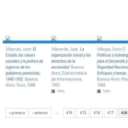
Villarruel, José.
El
Villaverde, Juan.
La
Villegas, Osiris G.
Estado, las clases
organización social y los
Políticas y estrate
sociales y la política de
derechos de la
para el Desarrollo y
ingresos de los
ancianidad
. Buenos
Seguridad Nacional
gobiernos peronistas,
Aires: Subsecretaria
Enfoques y temas.
1945-1955
. Buenos
de Informaciones,
Buenos Aires: Ple
Aires: Tesis, 1988.
1953.
1969.
Índice
Índice
PÁGINAS
« primera
‹ anterior
414
415
416
417
…
418