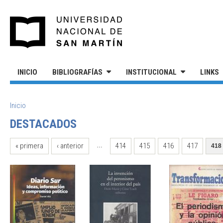
Pasar al contenido principal
UNIVERSIDAD NACIONAL DE S
INICIO
BIBLIOGRAFÍAS
INSTITUCIONAL
LINKS
SE ENCUENTRA USTED AQUÍ
Inicio
DESTACADOS
PÁGINAS
« primera
‹ anterior
414
415
416
417
…
418