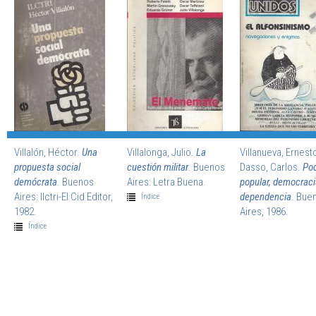
Villalón, Héctor.
Una
Villalonga, Julio.
La
Villanueva, Ernest
propuesta social
cuestión militar
. Buenos
Dasso, Carlos.
Po
demócrata
. Buenos
Aires: Letra Buena.
popular, democraci
Aires: Ilctri-El Cid Editor,
dependencia
. Bue
Índice
1982.
Aires, 1986.
Índice