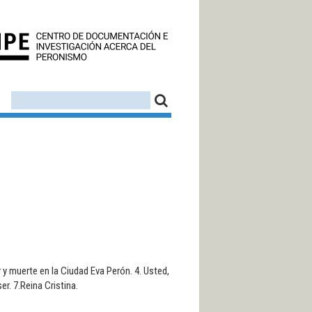
CEDINPE - CENTRO D
FORMULARIO DE BÚSQUEDA
BUSCAR
r y muerte en la Ciudad Eva Perón. 4. Usted,
r. 7.Reina Cristina.