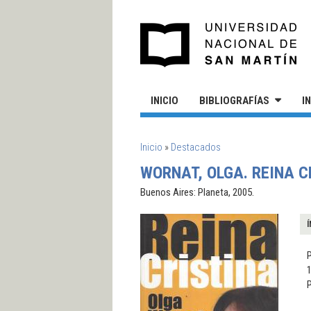
Pasar al contenido principal
UN
INICIO
BIBLIOGRAFÍAS
I
SE ENCUENTRA USTED AQUÍ
Inicio
»
Destacados
WORNAT, OLGA. REINA C
Buenos Aires: Planeta, 2005.
Í
1
P