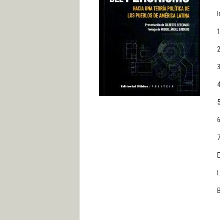
I
2
3
4
5
6
7
E
L
B