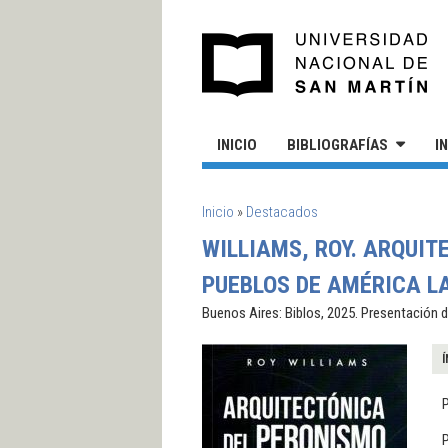
Pasar al contenido principal
UN
INICIO
BIBLIOGRAFÍAS
I
SE ENCUENTRA USTED AQUÍ
Inicio
»
Destacados
WILLIAMS, ROY. ARQUIT
PUEBLOS DE AMÉRICA L
Buenos Aires: Biblos, 2025. Presentación d
Í
P
P